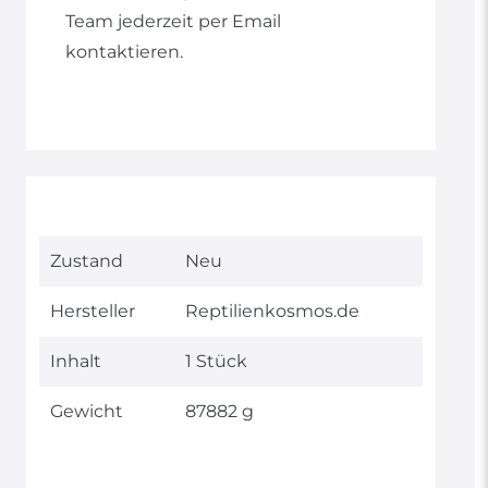
Team jederzeit per Email
kontaktieren.
Technisches
Wert
Zustand
Neu
Merkmal
Hersteller
Reptilienkosmos.de
Inhalt
1 Stück
Gewicht
87882 g