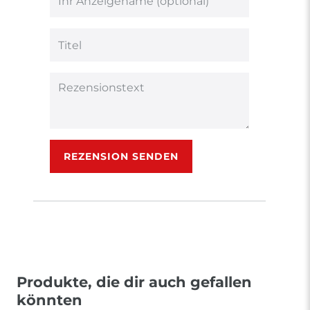
5
5
5
5
5
Ihr
Platzhalter
Bewertungssternen
Bewertungssternen
Bewertungsstern
Bewertungsster
Bewertungsst
Anzeigename
(optional)
Titel
Rezensionstext
REZENSION SENDEN
Produkte, die dir auch gefallen
könnten