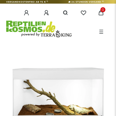
1)
2)
VERSANDKOSTENFREI AB 75 €
24 STUNDEN-VERSAND
0
☰