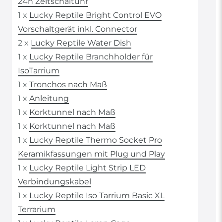
24h Zeitschaltuhr
1 x
Lucky Reptile Bright Control EVO
Vorschaltgerät inkl. Connector
2 x
Lucky Reptile Water Dish
1 x
Lucky Reptile Branchholder für
IsoTarrium
1 x
Tronchos nach Maß
1 x
Anleitung
1 x
Korktunnel nach Maß
1 x
Korktunnel nach Maß
1 x
Lucky Reptile Thermo Socket Pro
Keramikfassungen mit Plug und Play
1 x
Lucky Reptile Light Strip LED
Verbindungskabel
1 x
Lucky Reptile Iso Tarrium Basic XL
Terrarium