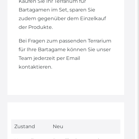
Kaufen Sie Ihr Terrarium für
Bartagamen im Set, sparen Sie
zudem gegenüber dem Einzelkauf
der Produkte.
Bei Fragen zum passenden Terrarium
für Ihre Bartagame können Sie unser
Team jederzeit per Email
kontaktieren.
Technisches
Wert
Zustand
Neu
Merkmal