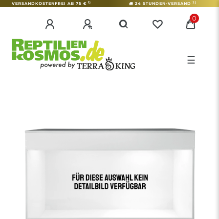
1)
2)
VERSANDKOSTENFREI AB 75 €
24 STUNDEN-VERSAND
0
☰