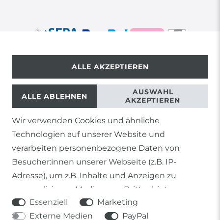
ALLE AKZEPTIEREN
© Copyright 2026 | Alle Rechte vorbehalten.
AUSWAHL
ALLE ABLEHNEN
AKZEPTIEREN
Wir verwenden Cookies und ähnliche
1) Gilt nicht für Sendungen mit Futterinsekten,
Technologien auf unserer Website und
Lebendpflanzen, Frostfutter oder lebende Tiere, sowie
Lieferungen per Spedition
verarbeiten personenbezogene Daten von
Besucher:innen unserer Webseite (z.B. IP-
2) gilt für sofort lieferbare Artikel und Produkte die keine
gesonderte Versandregelung besitzen.
Adresse), um z.B. Inhalte und Anzeigen zu
personalisieren, Medien von Drittanbietern
Soweit nicht anders genannt, basieren alle
Essenziell
Marketing
einzubinden oder Zugriffe auf unsere Website zu
Prozentangaben von Sonderangeboten auf die Ersparnis
gegenüber der UVP des Herstellers.
Externe Medien
PayPal
analysieren. Die Datenverarbeitung erfolgt erst