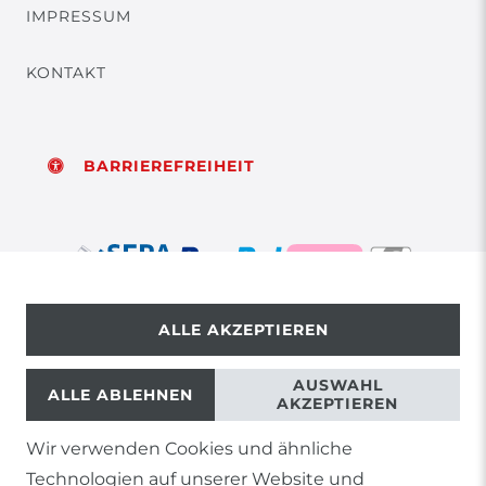
IMPRESSUM
KONTAKT
BARRIEREFREIHEIT
ALLE AKZEPTIEREN
© Copyright 2026 | Alle Rechte vorbehalten.
AUSWAHL
ALLE ABLEHNEN
AKZEPTIEREN
Wir verwenden Cookies und ähnliche
1) Gilt nicht für Sendungen mit Futterinsekten,
Technologien auf unserer Website und
Lebendpflanzen, Frostfutter oder lebende Tiere, sowie