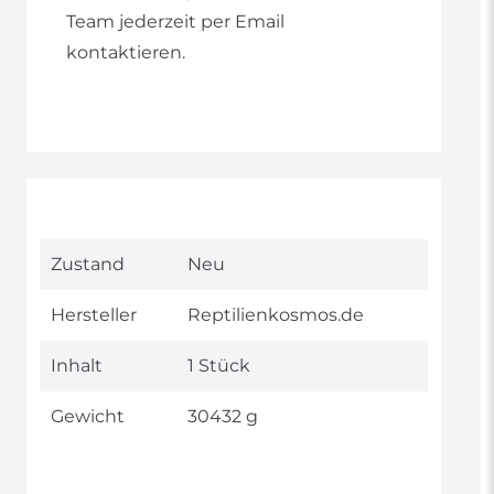
Team jederzeit per Email
kontaktieren.
Technisches
Wert
Zustand
Neu
Merkmal
Hersteller
Reptilienkosmos.de
Inhalt
1 Stück
Gewicht
30432 g