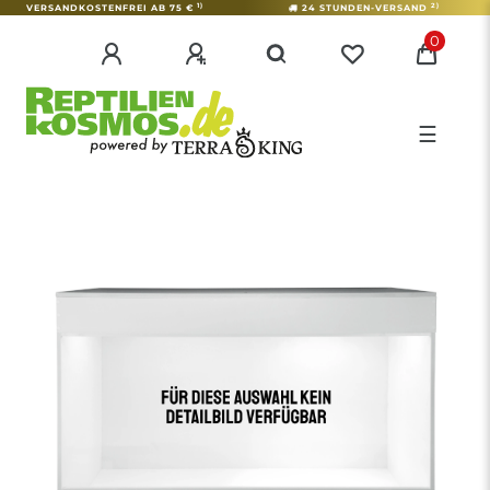
1)
2)
VERSANDKOSTENFREI AB 75 €
24 STUNDEN-VERSAND
0
☰