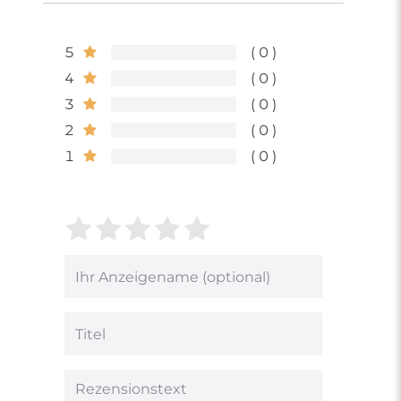
5
0
4
0
3
0
2
0
1
0
Bewertungssterne
1
2
3
4
5
von
von
von
von
von
5
5
5
5
5
Ihr
Platzhalter
Bewertungssternen
Bewertungssternen
Bewertungsstern
Bewertungsster
Bewertungsst
Anzeigename
(optional)
Titel