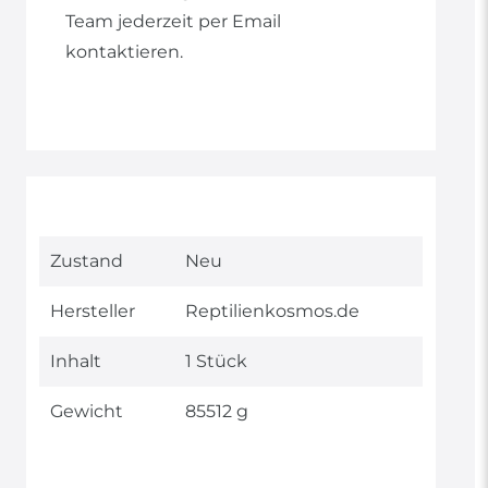
Team jederzeit per Email
kontaktieren.
Technisches
Wert
Zustand
Neu
Merkmal
Hersteller
Reptilienkosmos.de
Inhalt
1 Stück
Gewicht
85512 g