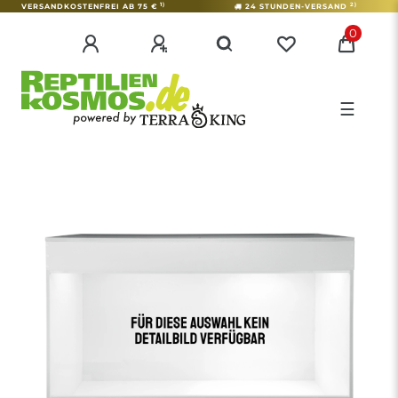
1)
2)
VERSANDKOSTENFREI AB 75 €
24 STUNDEN-VERSAND
0
☰