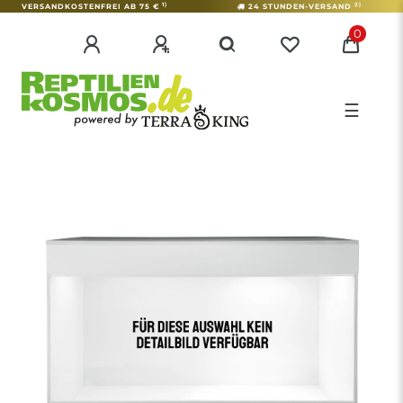
1)
2)
VERSANDKOSTENFREI AB 75 €
24 STUNDEN-VERSAND
0
☰