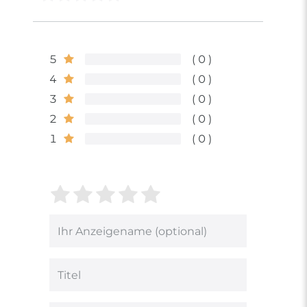
5
0
4
0
3
0
2
0
1
0
Bewertungssterne
1
2
3
4
5
von
von
von
von
von
5
5
5
5
5
Ihr
Platzhalter
Bewertungssternen
Bewertungssternen
Bewertungsstern
Bewertungsster
Bewertungsst
Anzeigename
(optional)
Titel