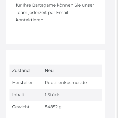
für Ihre Bartagame können Sie unser
Team jederzeit per Email
kontaktieren.
Technisches
Wert
Zustand
Neu
Merkmal
Hersteller
Reptilienkosmos.de
Inhalt
1 Stück
Gewicht
84852 g