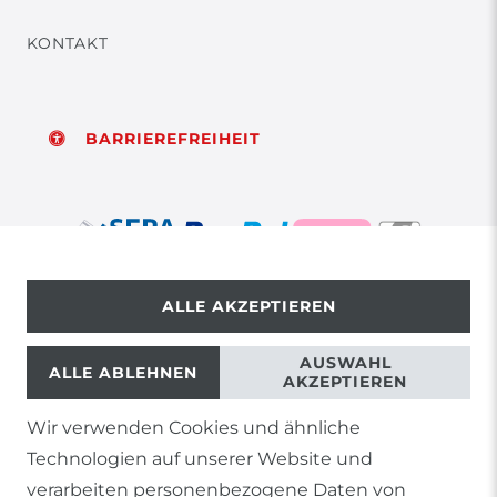
KONTAKT
BARRIEREFREIHEIT
ALLE AKZEPTIEREN
© Copyright 2026 | Alle Rechte vorbehalten.
AUSWAHL
ALLE ABLEHNEN
AKZEPTIEREN
Wir verwenden Cookies und ähnliche
1) Gilt nicht für Sendungen mit Futterinsekten,
Technologien auf unserer Website und
Lebendpflanzen, Frostfutter oder lebende Tiere, sowie
Lieferungen per Spedition
verarbeiten personenbezogene Daten von