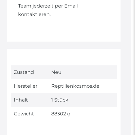
Team jederzeit per Email
kontaktieren.
Technisches
Wert
Zustand
Neu
Merkmal
Hersteller
Reptilienkosmos.de
Inhalt
1 Stück
Gewicht
88302 g