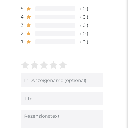
5
0
4
0
3
0
2
0
1
0
Bewertungssterne
1
2
3
4
5
von
von
von
von
von
5
5
5
5
5
Ihr
Platzhalter
Bewertungssternen
Bewertungssternen
Bewertungsstern
Bewertungsster
Bewertungsst
Anzeigename
(optional)
Titel