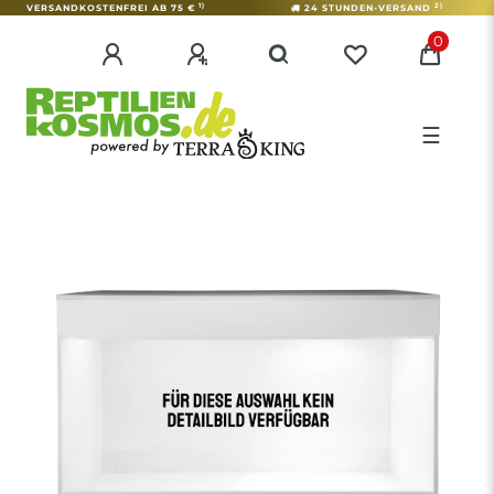
1)
2)
VERSANDKOSTENFREI AB 75 €
24 STUNDEN-VERSAND
0
☰