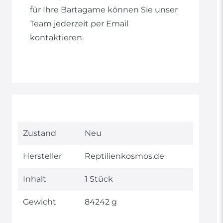
für Ihre Bartagame können Sie unser
Team jederzeit per Email
kontaktieren.
Technisches
Wert
Zustand
Neu
Merkmal
Hersteller
Reptilienkosmos.de
Inhalt
1 Stück
Gewicht
84242 g