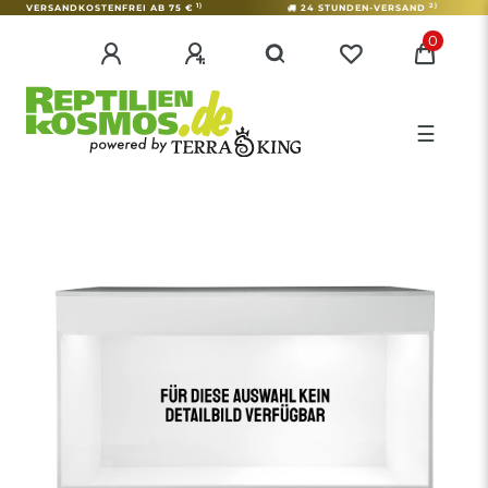
1)
2)
VERSANDKOSTENFREI AB 75 €
24 STUNDEN-VERSAND
0
☰