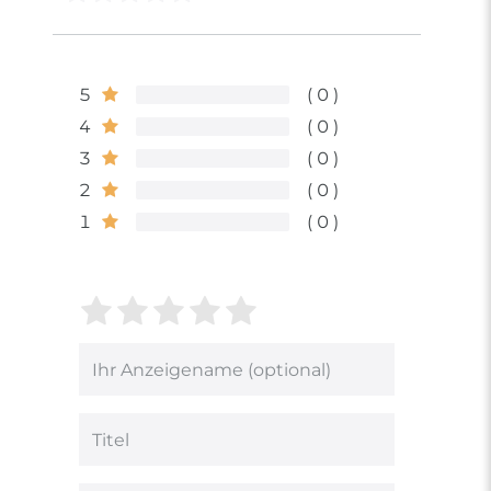
5
0
4
0
3
0
2
0
1
0
Bewertungssterne
1
2
3
4
5
von
von
von
von
von
5
5
5
5
5
Ihr
Platzhalter
Bewertungssternen
Bewertungssternen
Bewertungsstern
Bewertungsster
Bewertungsst
Anzeigename
(optional)
Titel