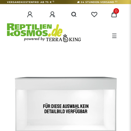
1)
2)
VERSANDKOSTENFREI AB 75 €
24 STUNDEN-VERSAND
0
☰