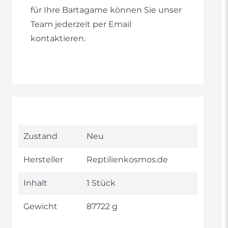
für Ihre Bartagame können Sie unser
Team jederzeit per Email
kontaktieren.
Technisches
Wert
Zustand
Neu
Merkmal
Hersteller
Reptilienkosmos.de
Inhalt
1 Stück
Gewicht
87722 g