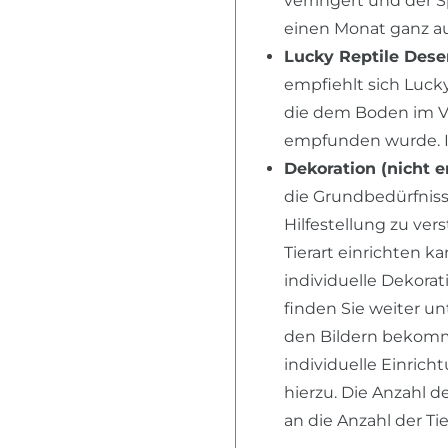
verringert und der 
einen Monat ganz au
Lucky Reptile Dese
empfiehlt sich Lucky
die dem Boden im V
empfunden wurde. I
Dekoration (nicht e
die Grundbedürfnisse
Hilfestellung zu ver
Tierart einrichten k
individuelle Dekora
finden Sie weiter u
den Bildern bekomme
individuelle Einric
hierzu. Die Anzahl d
an die Anzahl der T