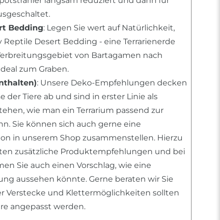
Spotstrahler langsam reduziert und dann für
sgeschaltet.
rt Bedding
: Legen Sie wert auf Natürlichkeit,
 Reptile Desert Bedding - eine Terrarienerde
erbreitungsgebiet von Bartagamen nach
deal zum Graben.
nthalten)
: Unsere Deko-Empfehlungen decken
 der Tiere ab und sind in erster Linie als
stehen, wie man ein Terrarium passend zur
ann. Sie können sich auch gerne eine
tion in unserem Shop zusammenstellen. Hierzu
nten zusätzliche Produktempfehlungen und bei
n Sie auch einen Vorschlag, wie eine
htung aussehen könnte. Gerne beraten wir Sie
er Verstecke und Klettermöglichkeiten sollten
iere angepasst werden.