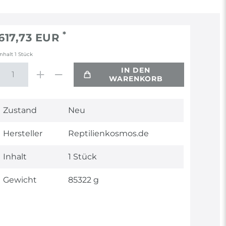
*
617,73 EUR
Inhalt
1
Stück
IN DEN
WARENKORB
Technisches
Wert
Zustand
Neu
Merkmal
Hersteller
Reptilienkosmos.de
Inhalt
1 Stück
Gewicht
85322 g