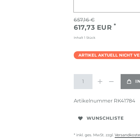
657,16 €
*
617,73 EUR
Inhalt
1
Stück
ARTIKEL AKTUELL NICHT V
I
Artikelnummer
RK41784
WUNSCHLISTE
* inkl. ges. MwSt. zzgl.
Versandkost