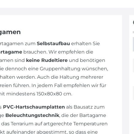
agamen
Bartagamen zum
Selbstaufbau
erhalten Sie
artagame
brauchen. Wir empfehlen die
gamen sind
keine Rudeltiere
und benötigen
n Sie dennoch eine Gruppenhaltung wünschen,
alten werden. Auch die Haltung mehrerer
eien führen. In jedem Fall empfehlen wir für
mit mindestens 150x80x80 cm.
s
PVC-Hartschaumplatten
als Bausatz zum
ige
Beleuchtungstechnik
, die der Bartagame
 das Terrarium auf artgerechte Temperaturen
ekt aufeinander abgestimmt, so dass eine