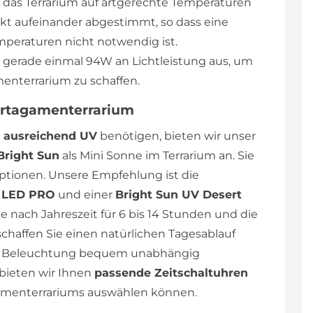
 das Terrarium auf artgerechte Temperaturen
ekt aufeinander abgestimmt, so dass eine
peraturen nicht notwendig ist.
n gerade einmal 94W an Lichtleistung aus, um
enterrarium zu schaffen.
artagamenterrarium
ausreichend UV
benötigen, bieten wir unser
Bright Sun
als Mini Sonne im Terrarium an. Sie
tionen. Unsere Empfehlung ist die
p LED PRO
und einer
Bright Sun UV Desert
e nach Jahreszeit für 6 bis 14 Stunden und die
schaffen Sie einen natürlichen Tagesablauf
die Beleuchtung bequem unabhängig
bieten wir Ihnen
passende Zeitschaltuhren
agamenterrariums auswählen können.