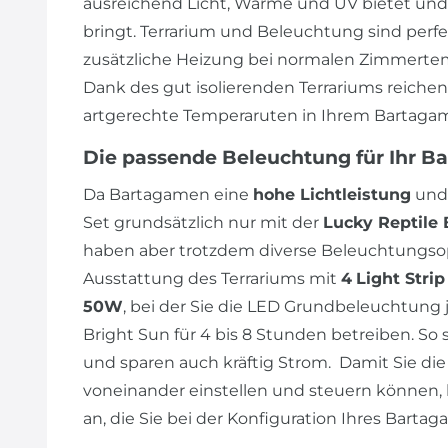
ausreichend Licht, Wärme und UV bietet und
bringt. Terrarium und Beleuchtung sind perf
zusätzliche Heizung bei normalen Zimmertem
Dank des gut isolierenden Terrariums reiche
artgerechte Temperaruten in Ihrem Bartagam
Die passende Beleuchtung für Ihr B
Da Bartagamen eine
hohe Lichtleistung
und
Set grundsätzlich nur mit der
Lucky Reptile 
haben aber trotzdem diverse Beleuchtungsop
Ausstattung des Terrariums mit
4
Light Stri
50W
, bei der Sie die LED Grundbeleuchtung j
Bright Sun für 4 bis 8 Stunden betreiben. So 
und sparen auch kräftig Strom. Damit Sie 
voneinander einstellen und steuern können, 
an, die Sie bei der Konfiguration Ihres Bart