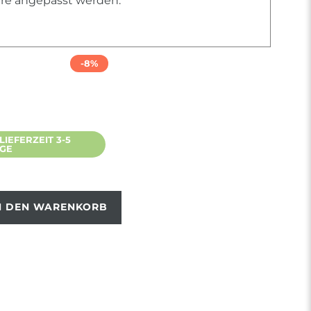
iere angepasst werden.
-8%
IEFERZEIT 3-5
AGE
N DEN WARENKORB