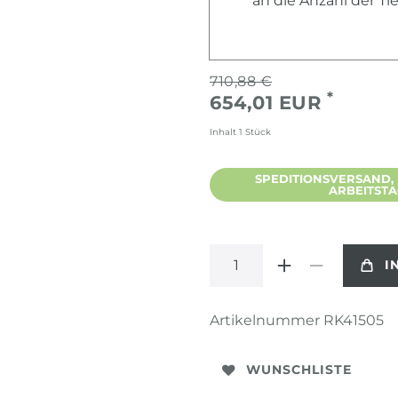
an die Anzahl der T
710,88 €
*
654,01 EUR
Inhalt
1
Stück
SPEDITIONSVERSAND, L
ARBEITST
I
Artikelnummer
RK41505
WUNSCHLISTE