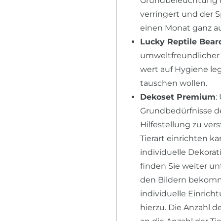
Grundbeleuchtung n
verringert und der 
einen Monat ganz au
Lucky Reptile Bear
umweltfreundlicher 
wert auf Hygiene l
tauschen wollen.
Dekoset Premium
:
Grundbedürfnisse der
Hilfestellung zu ver
Tierart einrichten k
individuelle Dekora
finden Sie weiter u
den Bildern bekomme
individuelle Einric
hierzu. Die Anzahl d