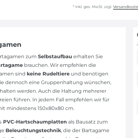
* inkl. ges. MwSt. zzgl.
Versandkost
agamen
Bartagamen zum
Selbstaufbau
erhalten Sie
artagame
brauchen. Wir empfehlen die
gamen sind
keine Rudeltiere
und benötigen
n Sie dennoch eine Gruppenhaltung wünschen,
alten werden. Auch die Haltung mehrerer
eien führen. In jedem Fall empfehlen wir für
mit mindestens 150x80x80 cm.
s
PVC-Hartschaumplatten
als Bausatz zum
ige
Beleuchtungstechnik
, die der Bartagame