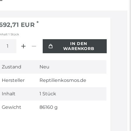
*
692,71 EUR
Inhalt
1
Stück
IN DEN
WARENKORB
Technisches
Wert
Zustand
Neu
Merkmal
Hersteller
Reptilienkosmos.de
Inhalt
1 Stück
Gewicht
86160 g