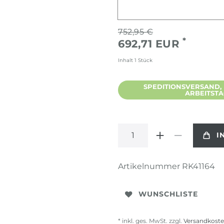
752,95 €
*
692,71 EUR
Inhalt
1
Stück
SPEDITIONSVERSAND, L
ARBEITST
I
Artikelnummer
RK41164
WUNSCHLISTE
* inkl. ges. MwSt. zzgl.
Versandkost