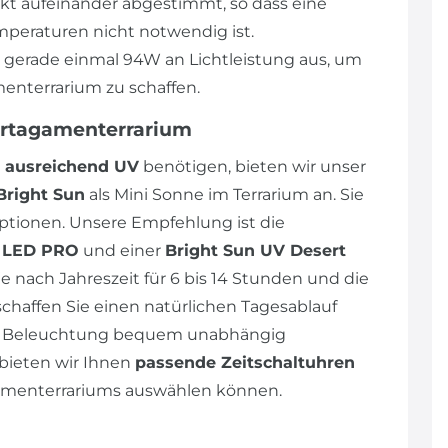
ekt aufeinander abgestimmt, so dass eine
peraturen nicht notwendig ist.
n gerade einmal 94W an Lichtleistung aus, um
enterrarium zu schaffen.
artagamenterrarium
ausreichend UV
benötigen, bieten wir unser
Bright Sun
als Mini Sonne im Terrarium an. Sie
tionen. Unsere Empfehlung ist die
p LED PRO
und einer
Bright Sun UV Desert
e nach Jahreszeit für 6 bis 14 Stunden und die
schaffen Sie einen natürlichen Tagesablauf
die Beleuchtung bequem unabhängig
bieten wir Ihnen
passende Zeitschaltuhren
agamenterrariums auswählen können.