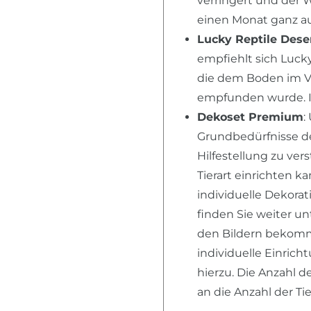
verringert und der 
einen Monat ganz au
Lucky Reptile Dese
empfiehlt sich Lucky
die dem Boden im V
empfunden wurde. I
Dekoset Premium
:
Grundbedürfnisse der
Hilfestellung zu ver
Tierart einrichten k
individuelle Dekora
finden Sie weiter u
den Bildern bekomme
individuelle Einric
hierzu. Die Anzahl d
an die Anzahl der T