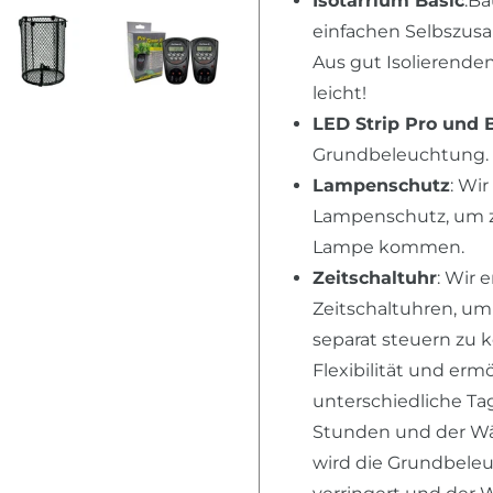
Isotarrium Basic
:Ba
einfachen Selbszusa
Aus gut Isolierende
leicht!
LED Strip Pro und 
Grundbeleuchtung. 
Lampenschutz
: Wi
Lampenschutz, um zu
Lampe kommen.
Zeitschaltuhr
: Wir
Zeitschaltuhren, u
separat steuern zu 
Flexibilität und erm
unterschiedliche Tag
Stunden und der Wär
wird die Grundbele