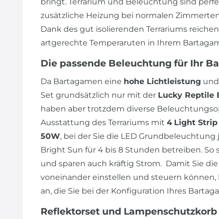
bringt. Terrarium und Beleuchtung sind perf
zusätzliche Heizung bei normalen Zimmertem
Dank des gut isolierenden Terrariums reiche
artgerechte Temperaruten in Ihrem Bartagam
Die passende Beleuchtung für Ihr B
Da Bartagamen eine
hohe Lichtleistung
und
Set grundsätzlich nur mit der
Lucky Reptile 
haben aber trotzdem diverse Beleuchtungsop
Ausstattung des Terrariums mit
4
Light Stri
50W
, bei der Sie die LED Grundbeleuchtung j
Bright Sun für 4 bis 8 Stunden betreiben. So 
und sparen auch kräftig Strom. Damit Sie 
voneinander einstellen und steuern können, 
an, die Sie bei der Konfiguration Ihres Bart
Reflektorset und Lampenschutzkorb