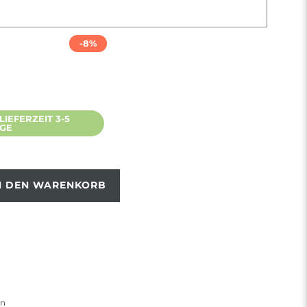
-8%
IEFERZEIT 3-5
AGE
N DEN WARENKORB
en