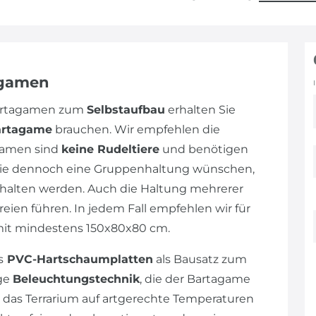
agamen
Bartagamen zum
Selbstaufbau
erhalten Sie
artagame
brauchen. Wir empfehlen die
gamen sind
keine Rudeltiere
und benötigen
n Sie dennoch eine Gruppenhaltung wünschen,
alten werden. Auch die Haltung mehrerer
eien führen. In jedem Fall empfehlen wir für
mit mindestens 150x80x80 cm.
s
PVC-Hartschaumplatten
als Bausatz zum
ige
Beleuchtungstechnik
, die der Bartagame
 das Terrarium auf artgerechte Temperaturen