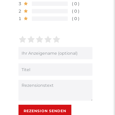
3
0
2
0
1
0
Bewertungssterne
1
2
3
4
5
von
von
von
von
von
5
5
5
5
5
Ihr
Platzhalter
Bewertungssternen
Bewertungssternen
Bewertungsstern
Bewertungsster
Bewertungsst
Anzeigename
(optional)
Titel
Rezensionstext
REZENSION SENDEN