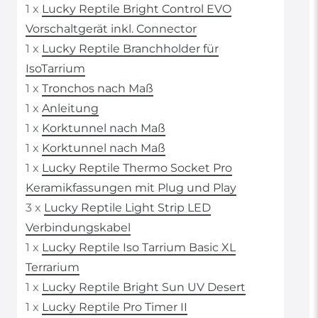
1 x
Lucky Reptile Bright Control EVO
Vorschaltgerät inkl. Connector
1 x
Lucky Reptile Branchholder für
IsoTarrium
1 x
Tronchos nach Maß
1 x
Anleitung
1 x
Korktunnel nach Maß
1 x
Korktunnel nach Maß
1 x
Lucky Reptile Thermo Socket Pro
Keramikfassungen mit Plug und Play
3 x
Lucky Reptile Light Strip LED
Verbindungskabel
1 x
Lucky Reptile Iso Tarrium Basic XL
Terrarium
1 x
Lucky Reptile Bright Sun UV Desert
1 x
Lucky Reptile Pro Timer II