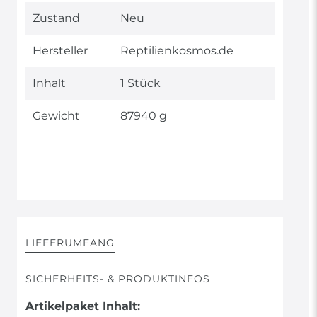
Technisches
Wert
Zustand
Neu
Merkmal
Hersteller
Reptilienkosmos.de
Inhalt
1 Stück
Gewicht
87940 g
LIEFERUMFANG
SICHERHEITS- & PRODUKTINFOS
Artikelpaket Inhalt: