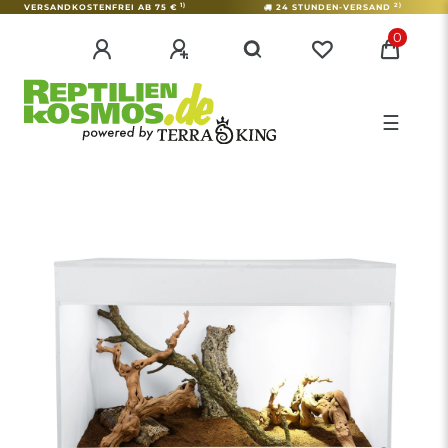
1)
2)
VERSANDKOSTENFREI AB 75 €
24 STUNDEN-VERSAND
0
☰