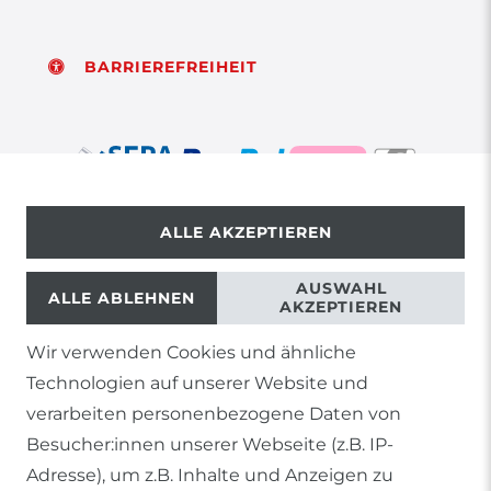
BARRIEREFREIHEIT
ALLE AKZEPTIEREN
© Copyright 2026 | Alle Rechte vorbehalten.
AUSWAHL
ALLE ABLEHNEN
AKZEPTIEREN
Wir verwenden Cookies und ähnliche
1) Gilt nicht für Sendungen mit Futterinsekten,
Technologien auf unserer Website und
Lebendpflanzen, Frostfutter oder lebende Tiere, sowie
Lieferungen per Spedition
verarbeiten personenbezogene Daten von
Besucher:innen unserer Webseite (z.B. IP-
2) gilt für sofort lieferbare Artikel und Produkte die keine
gesonderte Versandregelung besitzen.
Adresse), um z.B. Inhalte und Anzeigen zu