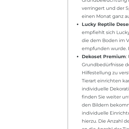
Grundbeleuchtung n
verringert und der 
einen Monat ganz au
Lucky Reptile Dese
empfiehlt sich Lucky
die dem Boden im V
empfunden wurde. I
Dekoset Premium
:
Grundbedürfnisse der
Hilfestellung zu ver
Tierart einrichten k
individuelle Dekora
finden Sie weiter u
den Bildern bekomme
individuelle Einric
hierzu. Die Anzahl d