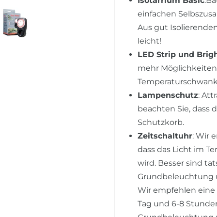
Isotarrium Basic
:Ba
einfachen Selbszusa
Aus gut Isolierende
leicht!
LED Strip und Brig
mehr Möglichkeiten,
Temperaturschwanku
Lampenschutz
: Att
beachten Sie, dass 
Schutzkorb.
Zeitschaltuhr
: Wir 
dass das Licht im T
wird. Besser sind ta
Grundbeleuchtung u
Wir empfehlen eine
Tag und 6-8 Stunden 