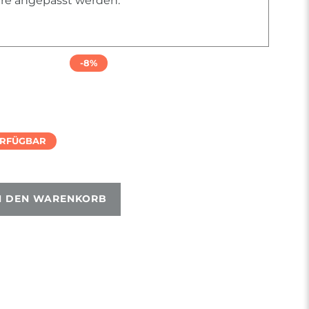
iere angepasst werden.
-8%
ERFÜGBAR
N DEN WARENKORB