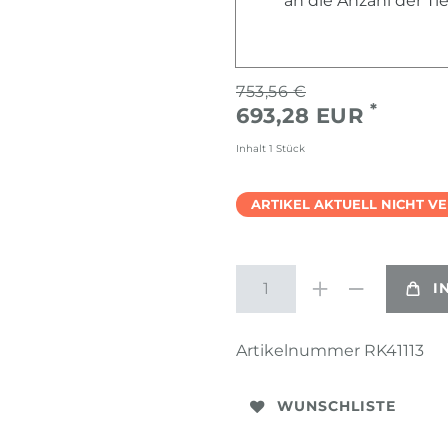
an die Anzahl der T
753,56 €
*
693,28 EUR
Inhalt
1
Stück
ARTIKEL AKTUELL NICHT V
I
Artikelnummer
RK41113
WUNSCHLISTE