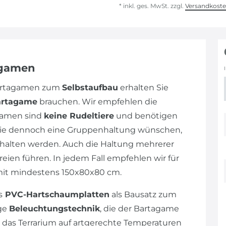
* inkl. ges. MwSt. zzgl.
Versandkost
agamen
Bartagamen zum
Selbstaufbau
erhalten Sie
artagame
brauchen. Wir empfehlen die
gamen sind
keine Rudeltiere
und benötigen
n Sie dennoch eine Gruppenhaltung wünschen,
alten werden. Auch die Haltung mehrerer
eien führen. In jedem Fall empfehlen wir für
mit mindestens 150x80x80 cm.
s
PVC-Hartschaumplatten
als Bausatz zum
ige
Beleuchtungstechnik
, die der Bartagame
 das Terrarium auf artgerechte Temperaturen