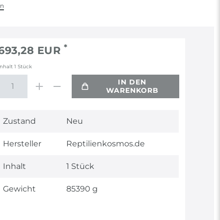
en
*
693,28 EUR
Inhalt
1
Stück
IN DEN
WARENKORB
Technisches
Wert
Zustand
Neu
Merkmal
Hersteller
Reptilienkosmos.de
Inhalt
1 Stück
Gewicht
85390 g