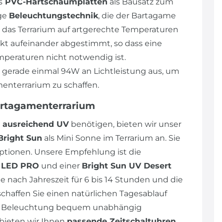
s
PVC-Hartschaumplatten
als Bausatz zum
ige
Beleuchtungstechnik
, die der Bartagame
 das Terrarium auf artgerechte Temperaturen
ekt aufeinander abgestimmt, so dass eine
peraturen nicht notwendig ist.
n gerade einmal 94W an Lichtleistung aus, um
enterrarium zu schaffen.
artagamenterrarium
ausreichend UV
benötigen, bieten wir unser
Bright Sun
als Mini Sonne im Terrarium an. Sie
tionen. Unsere Empfehlung ist die
p LED PRO
und einer
Bright Sun UV Desert
e nach Jahreszeit für 6 bis 14 Stunden und die
schaffen Sie einen natürlichen Tagesablauf
die Beleuchtung bequem unabhängig
bieten wir Ihnen
passende Zeitschaltuhren