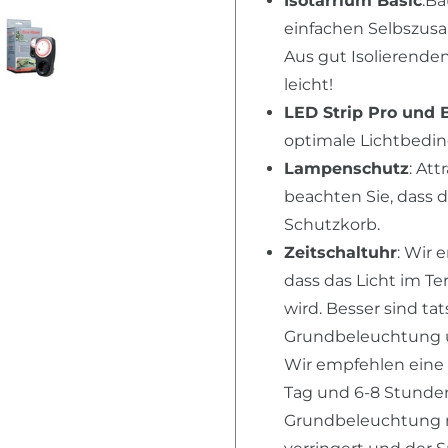
Isotarrium Basic
:Ba
einfachen Selbszusa
Aus gut Isolierende
leicht!
LED Strip Pro und 
optimale Lichtbed
Lampenschutz
: Att
beachten Sie, dass 
Schutzkorb.
Zeitschaltuhr
: Wir 
dass das Licht im T
wird. Besser sind ta
Grundbeleuchtung u
Wir empfehlen eine
Tag und 6-8 Stunden 
Grundbeleuchtung n