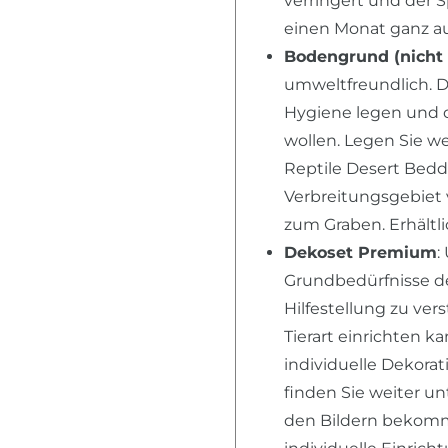
verringert und der 
einen Monat ganz au
Bodengrund (nicht 
umweltfreundlich. D
Hygiene legen und 
wollen. Legen Sie we
Reptile Desert Bedd
Verbreitungsgebiet
zum Graben. Erhältl
Dekoset Premium
:
Grundbedürfnisse der
Hilfestellung zu ver
Tierart einrichten k
individuelle Dekora
finden Sie weiter u
den Bildern bekomme