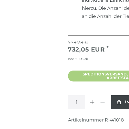
individuelle Einric
hierzu. Die Anzahl d
an die Anzahl der T
778,78 €
*
732,05 EUR
Inhalt
1
Stück
SPEDITIONSVERSAND, L
ARBEITST
I
Artikelnummer
RK41018