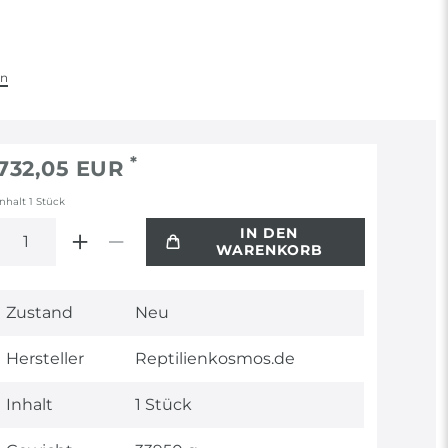
en
*
732,05 EUR
Inhalt
1
Stück
IN DEN
WARENKORB
Technisches
Wert
Zustand
Neu
Merkmal
Hersteller
Reptilienkosmos.de
Inhalt
1 Stück