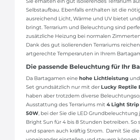
Sie erhalten ein gut isolierendes Terrarium au
Selbstaufbau. Ebenfalls enthalten ist die nöt
ausreichend Licht, Wärme und UV bietet und
bringt. Terrarium und Beleuchtung sind perf
zusätzliche Heizung bei normalen Zimmertem
Dank des gut isolierenden Terrariums reiche
artgerechte Temperaruten in Ihrem Bartagam
Die passende Beleuchtung für Ihr B
Da Bartagamen eine
hohe Lichtleistung
und
Set grundsätzlich nur mit der
Lucky Reptile 
haben aber trotzdem diverse Beleuchtungsop
Ausstattung des Terrariums mit
4
Light Stri
50W
, bei der Sie die LED Grundbeleuchtung j
Bright Sun für 4 bis 8 Stunden betreiben. So 
und sparen auch kräftig Strom. Damit Sie 
voneinander einstellen und steuern können, 