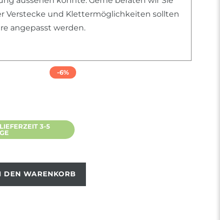
htung aussehen könnte. Gerne beraten wir Sie
er Verstecke und Klettermöglichkeiten sollten
iere angepasst werden.
-6%
IEFERZEIT 3-5
AGE
N DEN WARENKORB