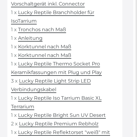
Vorschaltgerät inkl. Connector
1 x
Lucky Reptile Branchholder für
IsoTarrium
1 x
Tronchos nach Maß
1 x
Anleitung
1 x
Korktunnel nach Maß
1 x
Korktunnel nach Maß
1 x
Lucky Reptile Thermo Socket Pro
Keramikfassungen mit Plug und Play
3 x
Lucky Reptile Light Strip LED
Verbindungskabel
1 x
Lucky Reptile Iso Tarrium Basic XL
Terrarium
1 x
Lucky Reptile Bright Sun UV Desert
2 x
Lucky Reptile Premium Rebholz
1 x
Lucky Reptile Reflektorset "weiß" mit