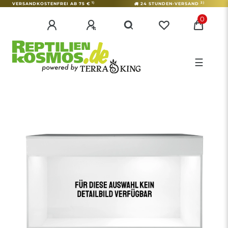
1)
2)
VERSANDKOSTENFREI AB 75 €
24 STUNDEN-VERSAND
0
☰