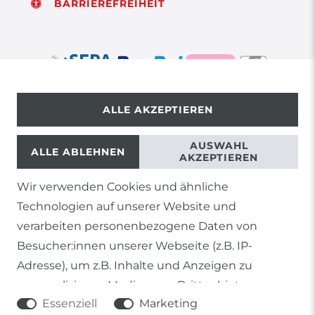
BARRIEREFREIHEIT
ALLE AKZEPTIEREN
© Copyright 2026 | Alle Rechte vorbehalten.
AUSWAHL
ALLE ABLEHNEN
AKZEPTIEREN
Wir verwenden Cookies und ähnliche
1) Gilt nicht für Sendungen mit Futterinsekten,
Technologien auf unserer Website und
Lebendpflanzen, Frostfutter oder lebende Tiere, sowie
Lieferungen per Spedition
verarbeiten personenbezogene Daten von
Besucher:innen unserer Webseite (z.B. IP-
2) gilt für sofort lieferbare Artikel und Produkte die keine
gesonderte Versandregelung besitzen.
Adresse), um z.B. Inhalte und Anzeigen zu
personalisieren, Medien von Drittanbietern
Soweit nicht anders genannt, basieren alle
Essenziell
Marketing
einzubinden oder Zugriffe auf unsere Website zu
Prozentangaben von Sonderangeboten auf die Ersparnis