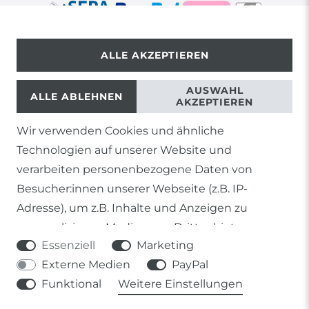
ALLE AKZEPTIEREN
© Copyright 2026 | Alle Rechte vorbehalten.
AUSWAHL
ALLE ABLEHNEN
AKZEPTIEREN
Wir verwenden Cookies und ähnliche
1) Gilt nicht für Sendungen mit Futterinsekten,
Technologien auf unserer Website und
Lebendpflanzen, Frostfutter oder lebende Tiere, sowie
Lieferungen per Spedition
verarbeiten personenbezogene Daten von
Besucher:innen unserer Webseite (z.B. IP-
2) gilt für sofort lieferbare Artikel und Produkte die keine
gesonderte Versandregelung besitzen.
Adresse), um z.B. Inhalte und Anzeigen zu
personalisieren, Medien von Drittanbietern
Soweit nicht anders genannt, basieren alle
Essenziell
Marketing
einzubinden oder Zugriffe auf unsere Website zu
Prozentangaben von Sonderangeboten auf die Ersparnis
gegenüber der UVP des Herstellers.
Externe Medien
PayPal
analysieren. Die Datenverarbeitung erfolgt erst
Funktional
Weitere Einstellungen
durch gesetzte Cookies. Wir teilen diese Daten
mit Dritten, die wir in den Einstellungen