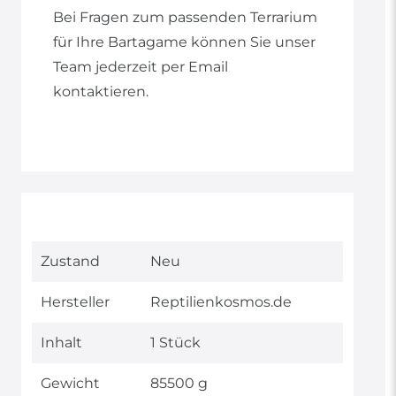
Bei Fragen zum passenden Terrarium
für Ihre Bartagame können Sie unser
Team jederzeit per Email
kontaktieren.
Technisches
Wert
Zustand
Neu
Merkmal
Hersteller
Reptilienkosmos.de
Inhalt
1 Stück
Gewicht
85500 g