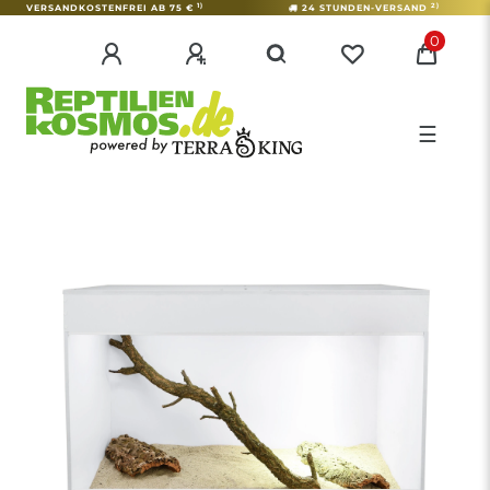
1)
2)
VERSANDKOSTENFREI AB 75 €
24 STUNDEN-VERSAND
0
☰