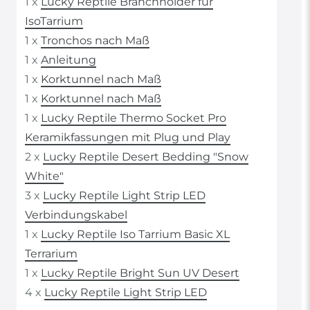
1 x
Lucky Reptile Branchholder für
IsoTarrium
1 x
Tronchos nach Maß
1 x
Anleitung
1 x
Korktunnel nach Maß
1 x
Korktunnel nach Maß
1 x
Lucky Reptile Thermo Socket Pro
Keramikfassungen mit Plug und Play
2 x
Lucky Reptile Desert Bedding "Snow
White"
3 x
Lucky Reptile Light Strip LED
Verbindungskabel
1 x
Lucky Reptile Iso Tarrium Basic XL
Terrarium
1 x
Lucky Reptile Bright Sun UV Desert
4 x
Lucky Reptile Light Strip LED