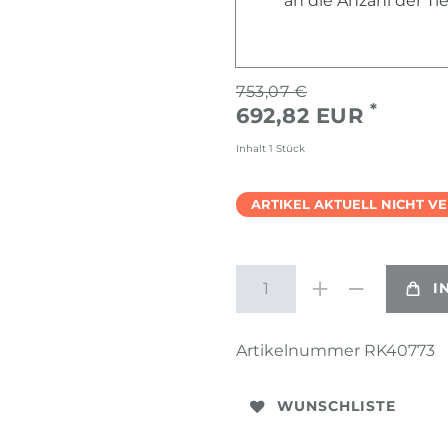
an die Anzahl der T
753,07 €
*
692,82 EUR
Inhalt
1
Stück
ARTIKEL AKTUELL NICHT V
I
Artikelnummer
RK40773
WUNSCHLISTE