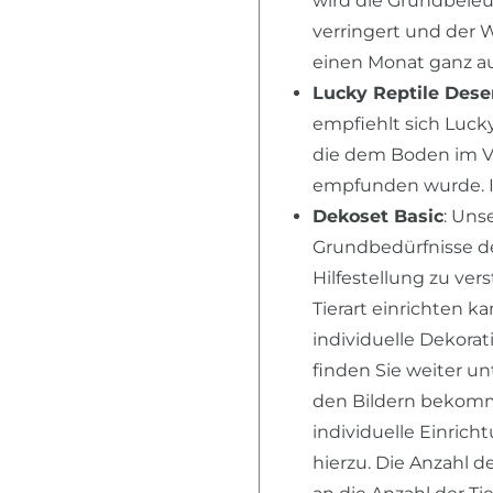
wird die Grundbele
verringert und der 
einen Monat ganz au
Lucky Reptile Dese
empfiehlt sich Lucky
die dem Boden im V
empfunden wurde. I
Dekoset Basic
: Un
Grundbedürfnisse der
Hilfestellung zu ver
Tierart einrichten k
individuelle Dekora
finden Sie weiter u
den Bildern bekomme
individuelle Einric
hierzu. Die Anzahl d