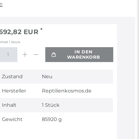
en
*
692,82 EUR
Inhalt
1
Stück
IN DEN
WARENKORB
Technisches
Wert
Zustand
Neu
Merkmal
Hersteller
Reptilienkosmos.de
Inhalt
1 Stück
Gewicht
85920 g