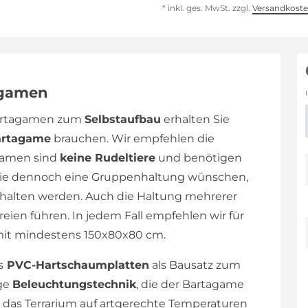
* inkl. ges. MwSt. zzgl.
Versandkost
agamen
Bartagamen zum
Selbstaufbau
erhalten Sie
artagame
brauchen. Wir empfehlen die
gamen sind
keine Rudeltiere
und benötigen
n Sie dennoch eine Gruppenhaltung wünschen,
alten werden. Auch die Haltung mehrerer
eien führen. In jedem Fall empfehlen wir für
mit mindestens 150x80x80 cm.
s
PVC-Hartschaumplatten
als Bausatz zum
ige
Beleuchtungstechnik
, die der Bartagame
 das Terrarium auf artgerechte Temperaturen