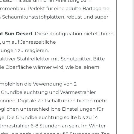
usatz mit ausführlicher Anleitung zum
mmenbau. Perfekt für eine adulte Bartagame.
n Schaumkunststoffplatten, robust und super
ht Sun Desert
: Diese Konfiguration bietet Ihnen
 um auf Jahreszeitliche
ngen zu reagieren.
raktiver Stahlreflektor mit Schutzgitter. Bitte
die Oberfläche wärmer wird, wie bei einem
 empfehlen die Vewendung von 2
m Grundbeleuchtung und Wärmestrahler
können. Digitale Zeitschaltuhren bieten mehr
öglichen unterschiedliche Einstellungen für
e. Die Grundbeleuchtung sollte bis zu 14
mestrahler 6-8 Stunden an sein. Im Winter