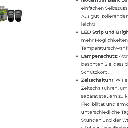
Isotarrium Basic
:Ba
einfachen Selbszusa
Aus gut Isolierende
leicht!
LED Strip und Brig
mehr Möglichkeiten,
Temperaturschwanku
Lampenschutz
: Att
beachten Sie, dass 
Schutzkorb.
Zeitschaltuhr
: Wir
Zeitschaltuhren, u
separat steuern zu 
Flexibilität und erm
unterschiedliche Tag
Stunden und der Wär