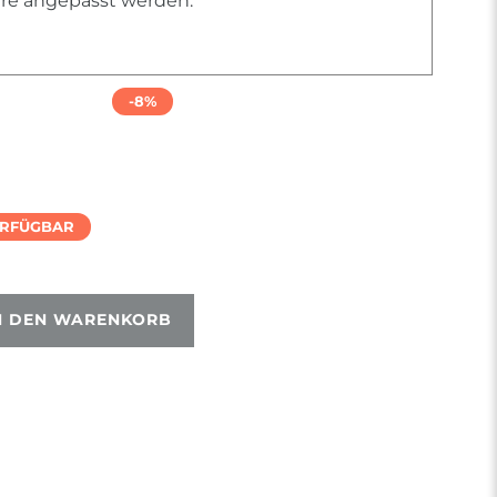
iere angepasst werden.
-8%
ERFÜGBAR
N DEN WARENKORB