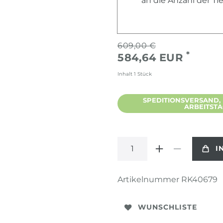
an die Anzahl der T
609,00 €
*
584,64 EUR
Inhalt
1
Stück
SPEDITIONSVERSAND, L
ARBEITST
I
Artikelnummer
RK40679
WUNSCHLISTE