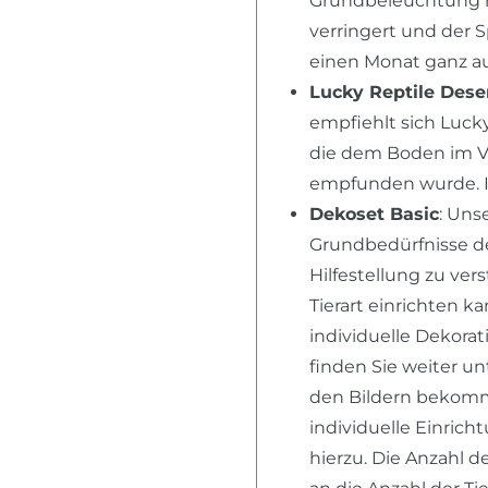
Grundbeleuchtung n
verringert und der 
einen Monat ganz au
Lucky Reptile Dese
empfiehlt sich Lucky
die dem Boden im V
empfunden wurde. I
Dekoset Basic
: Un
Grundbedürfnisse der
Hilfestellung zu ver
Tierart einrichten k
individuelle Dekora
finden Sie weiter u
den Bildern bekomme
individuelle Einric
hierzu. Die Anzahl d