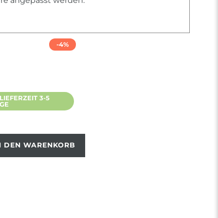
iere angepasst werden.
-4%
IEFERZEIT 3-5
AGE
N DEN WARENKORB