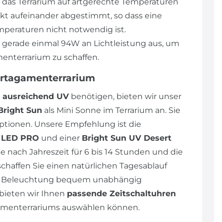
 das Terrarium auf artgerechte Temperaturen
ekt aufeinander abgestimmt, so dass eine
peraturen nicht notwendig ist.
n gerade einmal 94W an Lichtleistung aus, um
enterrarium zu schaffen.
artagamenterrarium
ausreichend UV
benötigen, bieten wir unser
Bright Sun
als Mini Sonne im Terrarium an. Sie
tionen. Unsere Empfehlung ist die
p LED PRO
und einer
Bright Sun UV Desert
e nach Jahreszeit für 6 bis 14 Stunden und die
schaffen Sie einen natürlichen Tagesablauf
die Beleuchtung bequem unabhängig
bieten wir Ihnen
passende Zeitschaltuhren
agamenterrariums auswählen können.