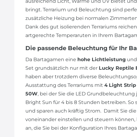
ausreichend Licht, Wärme und UV bietet und
bringt. Terrarium und Beleuchtung sind perf
zusätzliche Heizung bei normalen Zimmertem
Dank des gut isolierenden Terrariums reiche
artgerechte Temperaruten in Ihrem Bartagam
Die passende Beleuchtung für Ihr B
Da Bartagamen eine
hohe Lichtleistung
und
Set grundsätzlich nur mit der
Lucky Reptile 
haben aber trotzdem diverse Beleuchtungsop
Ausstattung des Terrariums mit
4
Light Stri
50W
, bei der Sie die LED Grundbeleuchtung j
Bright Sun für 4 bis 8 Stunden betreiben. So 
und sparen auch kräftig Strom. Damit Sie 
voneinander einstellen und steuern können, 
an, die Sie bei der Konfiguration Ihres Bart