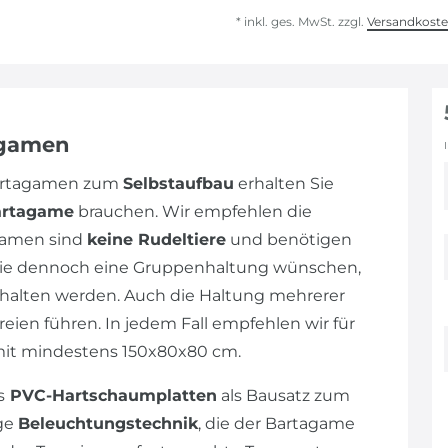
* inkl. ges. MwSt. zzgl.
Versandkost
agamen
Bartagamen zum
Selbstaufbau
erhalten Sie
artagame
brauchen. Wir empfehlen die
gamen sind
keine Rudeltiere
und benötigen
n Sie dennoch eine Gruppenhaltung wünschen,
alten werden. Auch die Haltung mehrerer
eien führen. In jedem Fall empfehlen wir für
mit mindestens 150x80x80 cm.
s
PVC-Hartschaumplatten
als Bausatz zum
ige
Beleuchtungstechnik
, die der Bartagame