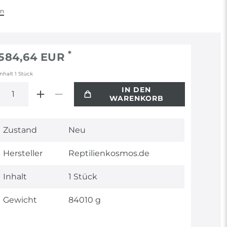
en
*
584,64 EUR
Inhalt
1
Stück
IN DEN
WARENKORB
Technisches
Wert
Zustand
Neu
Merkmal
Hersteller
Reptilienkosmos.de
Inhalt
1 Stück
Gewicht
84010 g