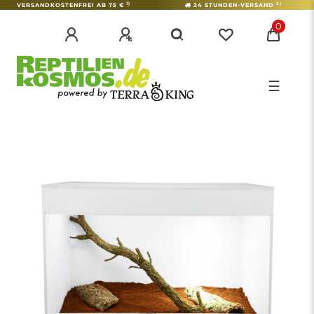
1)
2)
VERSANDKOSTENFREI AB 75 €
24 STUNDEN-VERSAND
0
☰