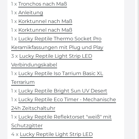
1 x
Tronchos nach Maß
1 x
Anleitung
1 x
Korktunnel nach Maß
1 x
Korktunnel nach Maß
1 x
Lucky Reptile Thermo Socket Pro
Keramikfassungen mit Plug und Play
3 x
Lucky Reptile Light Strip LED
Verbindungskabel
1 x
Lucky Reptile Iso Tarrium Basic XL
Terrarium
1 x
Lucky Reptile Bright Sun UV Desert
1 x
Lucky Reptile Eco Timer - Mechanische
24h Zeitschaltuhr
1 x
Lucky Reptile Reflektorset "weiß" mit
Schutzgitter
4 x
Lucky Reptile Light Strip LED