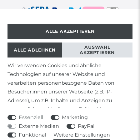
ALLE AKZEPTIEREN
© Copyright 2026 | Alle Rechte vorbehalten.
AUSWAHL
ALLE ABLEHNEN
AKZEPTIEREN
Wir verwenden Cookies und ähnliche
1) Gilt nicht für Sendungen mit Futterinsekten,
Technologien auf unserer Website und
Lebendpflanzen, Frostfutter oder lebende Tiere, sowie
Lieferungen per Spedition
verarbeiten personenbezogene Daten von
Besucher:innen unserer Webseite (z.B. IP-
2) gilt für sofort lieferbare Artikel und Produkte die keine
gesonderte Versandregelung besitzen.
Adresse), um z.B. Inhalte und Anzeigen zu
personalisieren, Medien von Drittanbietern
Soweit nicht anders genannt, basieren alle
Essenziell
Marketing
einzubinden oder Zugriffe auf unsere Website zu
Prozentangaben von Sonderangeboten auf die Ersparnis
gegenüber der UVP des Herstellers.
Externe Medien
PayPal
analysieren. Die Datenverarbeitung erfolgt erst
Funktional
Weitere Einstellungen
durch gesetzte Cookies. Wir teilen diese Daten