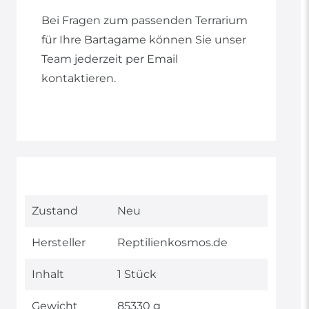
Bei Fragen zum passenden Terrarium
für Ihre Bartagame können Sie unser
Team jederzeit per Email
kontaktieren.
Technisches
Wert
Zustand
Neu
Merkmal
Hersteller
Reptilienkosmos.de
Inhalt
1 Stück
Gewicht
85330 g