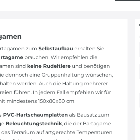
agamen
Bartagamen zum
Selbstaufbau
erhalten Sie
artagame
brauchen. Wir empfehlen die
gamen sind
keine Rudeltiere
und benötigen
n Sie dennoch eine Gruppenhaltung wünschen,
alten werden. Auch die Haltung mehrerer
eien führen. In jedem Fall empfehlen wir für
mit mindestens 150x80x80 cm.
s
PVC-Hartschaumplatten
als Bausatz zum
ige
Beleuchtungstechnik
, die der Bartagame
 das Terrarium auf artgerechte Temperaturen