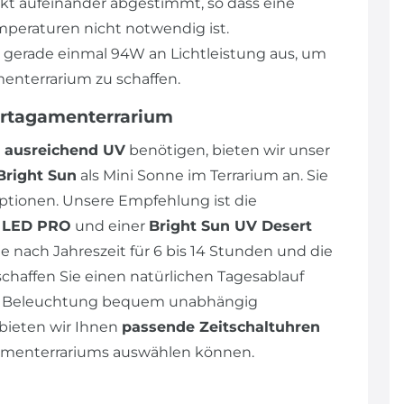
ekt aufeinander abgestimmt, so dass eine
peraturen nicht notwendig ist.
n gerade einmal 94W an Lichtleistung aus, um
enterrarium zu schaffen.
artagamenterrarium
ausreichend UV
benötigen, bieten wir unser
Bright Sun
als Mini Sonne im Terrarium an. Sie
tionen. Unsere Empfehlung ist die
p LED PRO
und einer
Bright Sun UV Desert
e nach Jahreszeit für 6 bis 14 Stunden und die
schaffen Sie einen natürlichen Tagesablauf
die Beleuchtung bequem unabhängig
bieten wir Ihnen
passende Zeitschaltuhren
agamenterrariums auswählen können.