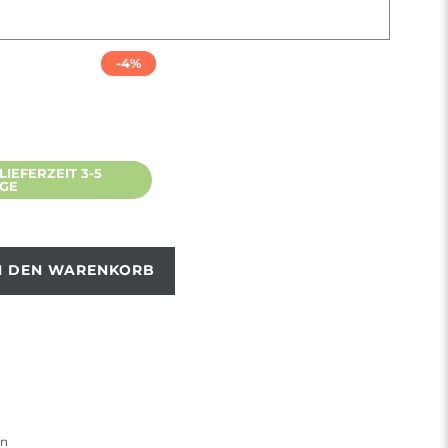
-4%
IEFERZEIT 3-5
AGE
N DEN WARENKORB
en