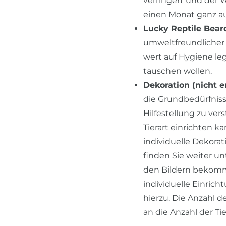
verringert und der 
einen Monat ganz au
Lucky Reptile Bear
umweltfreundlicher 
wert auf Hygiene l
tauschen wollen.
Dekoration (nicht e
die Grundbedürfnisse
Hilfestellung zu ver
Tierart einrichten k
individuelle Dekora
finden Sie weiter u
den Bildern bekomme
individuelle Einric
hierzu. Die Anzahl d
an die Anzahl der T