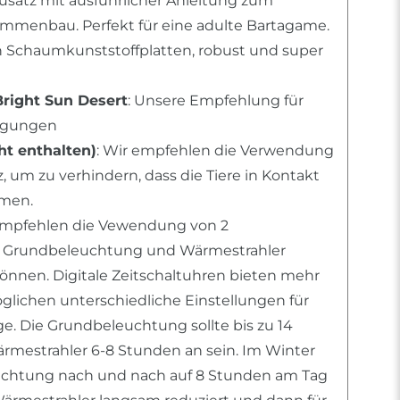
usatz mit ausführlicher Anleitung zum
mmenbau. Perfekt für eine adulte Bartagame.
n Schaumkunststoffplatten, robust und super
Bright Sun Desert
: Unsere Empfehlung für
ingungen
t enthalten)
: Wir empfehlen die Verwendung
 um zu verhindern, dass die Tiere in Kontakt
men.
 empfehlen die Vewendung von 2
m Grundbeleuchtung und Wärmestrahler
können. Digitale Zeitschaltuhren bieten mehr
öglichen unterschiedliche Einstellungen für
e. Die Grundbeleuchtung sollte bis zu 14
mestrahler 6-8 Stunden an sein. Im Winter
uchtung nach und nach auf 8 Stunden am Tag