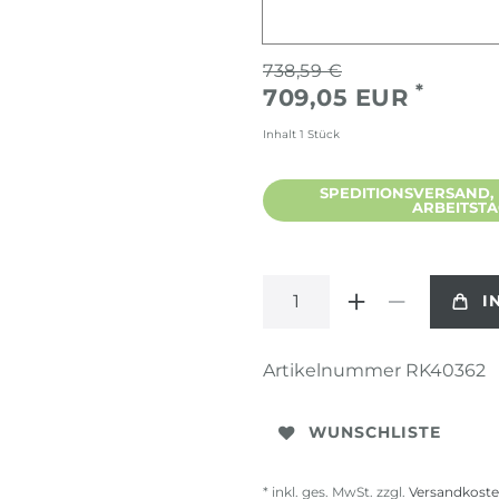
738,59 €
*
709,05 EUR
Inhalt
1
Stück
SPEDITIONSVERSAND, L
ARBEITST
I
Artikelnummer
RK40362
WUNSCHLISTE
* inkl. ges. MwSt. zzgl.
Versandkost