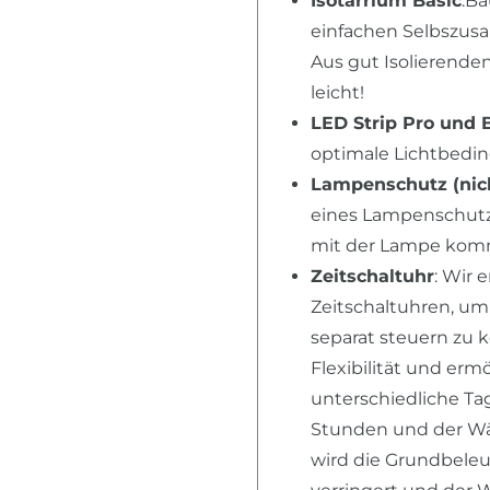
Isotarrium Basic
:Ba
einfachen Selbszusa
Aus gut Isolierende
leicht!
LED Strip Pro und 
optimale Lichtbed
Lampenschutz (nich
eines Lampenschutz,
mit der Lampe kom
Zeitschaltuhr
: Wir
Zeitschaltuhren, u
separat steuern zu 
Flexibilität und erm
unterschiedliche Tag
Stunden und der Wär
wird die Grundbele