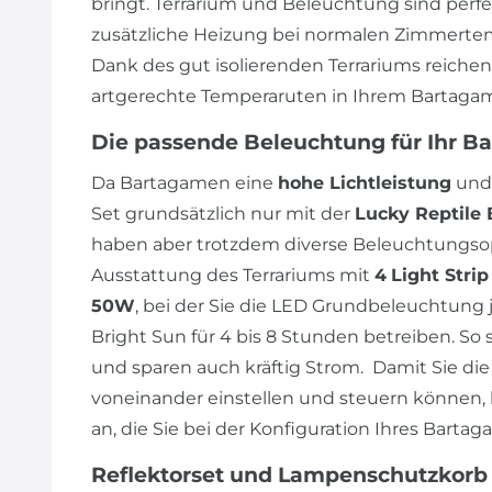
bringt. Terrarium und Beleuchtung sind perf
zusätzliche Heizung bei normalen Zimmertem
Dank des gut isolierenden Terrariums reiche
artgerechte Temperaruten in Ihrem Bartagam
Die passende Beleuchtung für Ihr B
Da Bartagamen eine
hohe Lichtleistung
und
Set grundsätzlich nur mit der
Lucky Reptile 
haben aber trotzdem diverse Beleuchtungsop
Ausstattung des Terrariums mit
4
Light Stri
50W
, bei der Sie die LED Grundbeleuchtung j
Bright Sun für 4 bis 8 Stunden betreiben. So 
und sparen auch kräftig Strom. Damit Sie 
voneinander einstellen und steuern können, 
an, die Sie bei der Konfiguration Ihres Bart
Reflektorset und Lampenschutzkorb