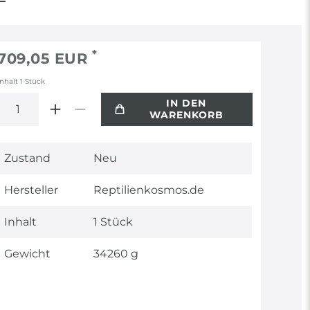
*
709,05 EUR
Inhalt
1
Stück
IN DEN
WARENKORB
Technisches
Wert
Zustand
Neu
Merkmal
Hersteller
Reptilienkosmos.de
Inhalt
1 Stück
Gewicht
34260 g