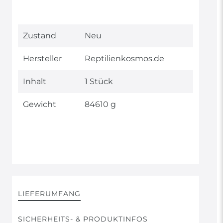
Technisches
Wert
Zustand
Neu
Merkmal
Hersteller
Reptilienkosmos.de
Inhalt
1 Stück
Gewicht
84610 g
LIEFERUMFANG
SICHERHEITS- & PRODUKTINFOS