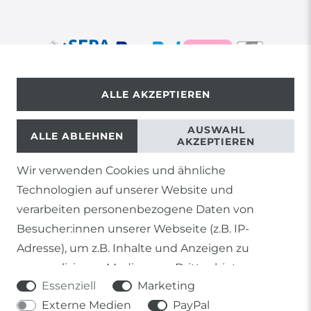
ALLE AKZEPTIEREN
© Copyright 2026 | Alle Rechte vorbehalten.
AUSWAHL
ALLE ABLEHNEN
AKZEPTIEREN
Wir verwenden Cookies und ähnliche
1) Gilt nicht für Sendungen mit Futterinsekten,
Technologien auf unserer Website und
Lebendpflanzen, Frostfutter oder lebende Tiere, sowie
Lieferungen per Spedition
verarbeiten personenbezogene Daten von
Besucher:innen unserer Webseite (z.B. IP-
2) gilt für sofort lieferbare Artikel und Produkte die keine
gesonderte Versandregelung besitzen.
Adresse), um z.B. Inhalte und Anzeigen zu
personalisieren, Medien von Drittanbietern
Soweit nicht anders genannt, basieren alle
Essenziell
Marketing
einzubinden oder Zugriffe auf unsere Website zu
Prozentangaben von Sonderangeboten auf die Ersparnis
gegenüber der UVP des Herstellers.
Externe Medien
PayPal
analysieren. Die Datenverarbeitung erfolgt erst