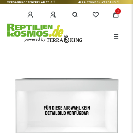
1)
2)
VERSANDKOSTENFREI AB 75 €
24 STUNDEN-VERSAND
0
☰