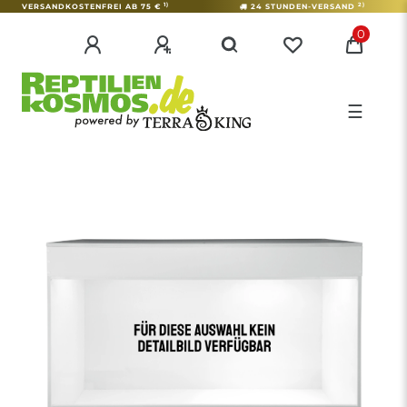
1)
2)
VERSANDKOSTENFREI AB 75 €
24 STUNDEN-VERSAND
0
☰