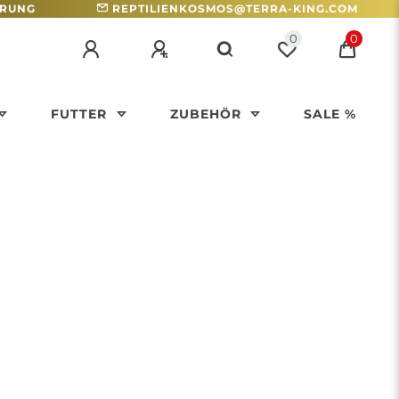
HRUNG
REPTILIENKOSMOS@TERRA-KING.COM
0
0
FUTTER
ZUBEHÖR
SALE %