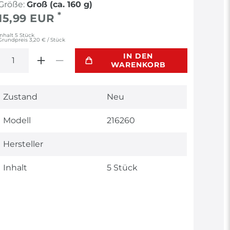
Größe:
Groß (ca. 160 g)
*
15,99 EUR
Inhalt
5
Stück
Grundpreis
3,20 € / Stück
IN DEN
WARENKORB
Technisches
Wert
Zustand
Neu
Merkmal
Modell
216260
Hersteller
Inhalt
5 Stück