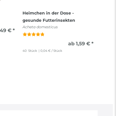
Heimchen in der Dose -
Steppe
Gryllus 
gesunde Futterinsekten
Acheta domesticus
,49 € *
ab 1,59 € *
50
Stück
40
Stück
| 0,04 € / Stück