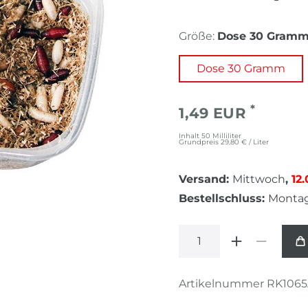
Größe:
Dose 30 Gram
Dose 30 Gramm
*
1,49 EUR
Inhalt
50
Milliliter
Grundpreis
29,80 € / Liter
Versand:
Mittwoch
,
12
Bestellschluss:
Monta
Artikelnummer
RK1065