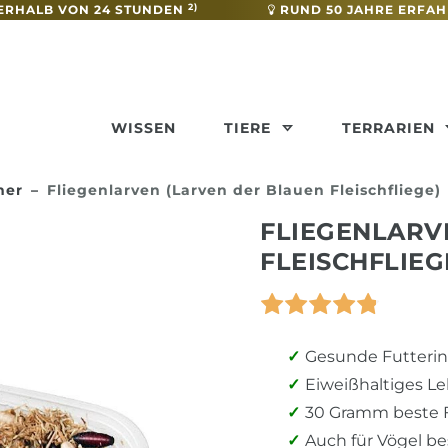
2)
ERHALB VON 24 STUNDEN
RUND 50 JAHRE ERFA
WISSEN
TIERE
TERRARIEN
mer
Fliegenlarven (Larven der Blauen Fleischfliege)
FLIEGENLARV
FLEISCHFLIEG
Gesunde Futterins
Eiweißhaltiges L
30 Gramm beste Fl
Auch für Vögel b