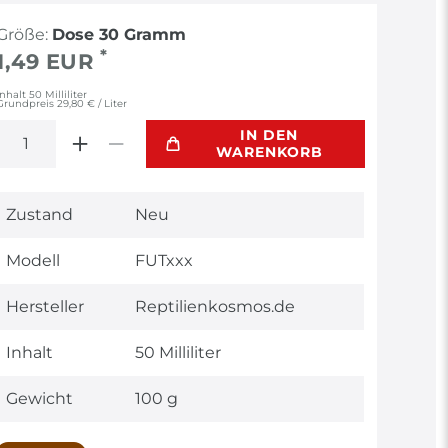
Größe:
Dose 30 Gramm
*
1,49 EUR
Inhalt
50
Milliliter
Grundpreis
29,80 € / Liter
IN DEN
WARENKORB
Technisches
Wert
Zustand
Neu
Merkmal
Modell
FUTxxx
Hersteller
Reptilienkosmos.de
Inhalt
50 Milliliter
Gewicht
100 g