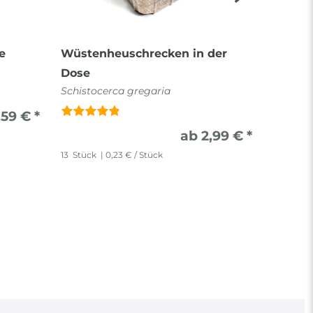
e
Wüstenheuschrecken in der
Terfly 
Dose
Schistocerca gregaria
,59 € *
0.5
Liter
ab 2,99 € *
13
Stück
| 0,23 € / Stück