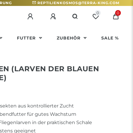
HRUNG
REPTILIENKOSMOS@TERRA-KING.COM
0
0
FUTTER
ZUBEHÖR
SALE %
EN (LARVEN DER BLAUEN
E)
ekten aus kontrollierter Zucht
ebendfutter für gutes Wachstum
iegenlarven in der praktischen Schale
estens geeignet