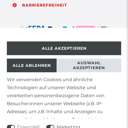
BARRIEREFREIHEIT
ALLE AKZEPTIEREN
© Copyright 2026 | Alle Rechte vorbehalten.
AUSWAHL
ALLE ABLEHNEN
AKZEPTIEREN
Wir verwenden Cookies und ähnliche
1) Gilt nicht für Sendungen mit Futterinsekten,
Technologien auf unserer Website und
Lebendpflanzen, Frostfutter oder lebende Tiere, sowie
Lieferungen per Spedition
verarbeiten personenbezogene Daten von
Besucher:innen unserer Webseite (z.B. IP-
2) gilt für sofort lieferbare Artikel und Produkte die keine
gesonderte Versandregelung besitzen.
Adresse), um z.B. Inhalte und Anzeigen zu
personalisieren, Medien von Drittanbietern
Soweit nicht anders genannt, basieren alle
Essenziell
Marketing
einzubinden oder Zugriffe auf unsere Website zu
Prozentangaben von Sonderangeboten auf die Ersparnis