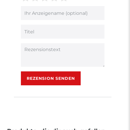
von
von
von
von
von
5
5
5
5
5
Ihr
Platzhalter
Bewertungssternen
Bewertungssternen
Bewertungsstern
Bewertungsster
Bewertungsst
Anzeigename
(optional)
Titel
Rezensionstext
REZENSION SENDEN