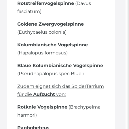
Rotstreifenvogelspinne
(Davus
fasciatum)
Goldene Zwergvogelspinne
(Euthycaelus colonia)
Kolumbianische Vogelspinne
(Hapalopus formosus)
Blaue Kolumbianische Vogelspinne
(Pseudhapalopus spec Blue.)
Zudem eignet sich das SpiderTarrium
für die
Aufzucht
von:
Rotknie Vogelspinne
(Brachypelma
harmori)
Paphobeteus