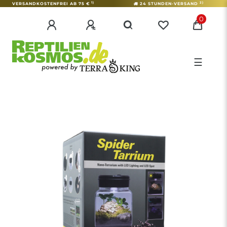
1)
2)
VERSANDKOSTENFREI AB 75 €
24 STUNDEN-VERSAND
0
☰