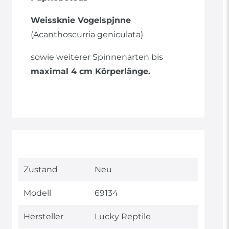
Weissknie Vogelspjnne
(Acanthoscurria geniculata)
sowie weiterer Spinnenarten bis
maximal 4 cm Körperlänge.
Technisches
Wert
Zustand
Neu
Merkmal
Modell
69134
Hersteller
Lucky Reptile