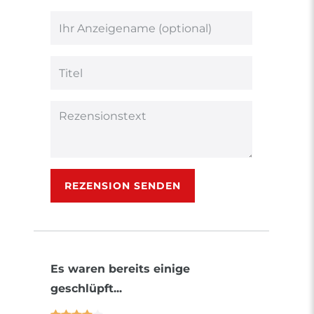
von
von
von
von
von
5
5
5
5
5
Ihr
Platzhalter
Bewertungssternen
Bewertungssternen
Bewertungsstern
Bewertungsster
Bewertungsst
Anzeigename
(optional)
Titel
Rezensionstext
REZENSION SENDEN
Es waren bereits einige
geschlüpft...