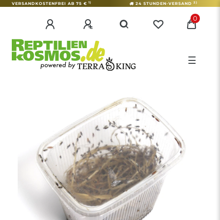
1)
2)
VERSANDKOSTENFREI AB 75 €
24 STUNDEN-VERSAND
0
☰