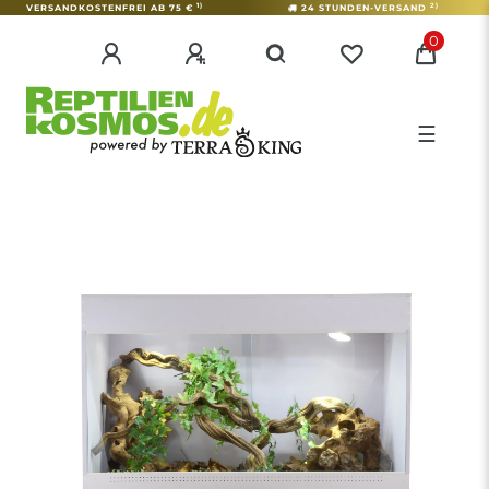
1)
2)
VERSANDKOSTENFREI AB 75 €
24 STUNDEN-VERSAND
0
☰