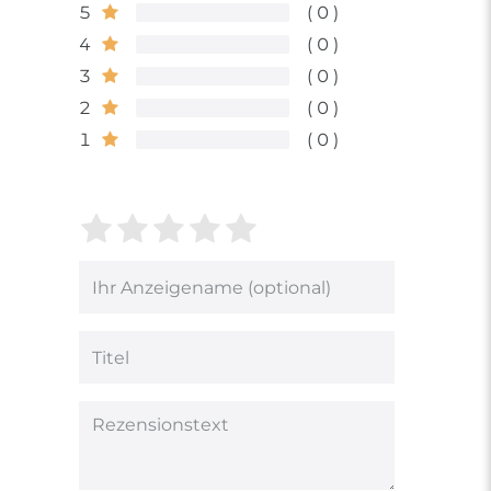
5
0
4
0
3
0
2
0
1
0
Bewertungssterne
1
2
3
4
5
von
von
von
von
von
5
5
5
5
5
Ihr
Platzhalter
Bewertungssternen
Bewertungssternen
Bewertungsstern
Bewertungsster
Bewertungsst
Anzeigename
(optional)
Titel