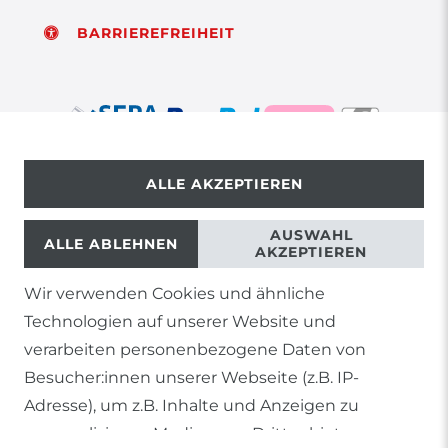
BARRIEREFREIHEIT
ALLE AKZEPTIEREN
© Copyright 2026 | Alle Rechte vorbehalten.
AUSWAHL
ALLE ABLEHNEN
AKZEPTIEREN
Wir verwenden Cookies und ähnliche
1) Gilt nicht für Sendungen mit Futterinsekten,
Technologien auf unserer Website und
Lebendpflanzen, Frostfutter oder lebende Tiere, sowie
Lieferungen per Spedition
verarbeiten personenbezogene Daten von
Besucher:innen unserer Webseite (z.B. IP-
2) gilt für sofort lieferbare Artikel und Produkte die keine
gesonderte Versandregelung besitzen.
Adresse), um z.B. Inhalte und Anzeigen zu
personalisieren, Medien von Drittanbietern
Soweit nicht anders genannt, basieren alle