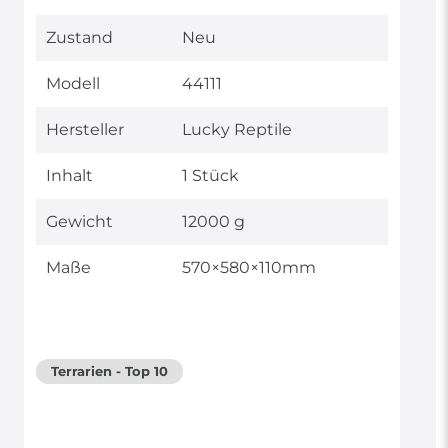
Technisches
Wert
Zustand
Neu
Merkmal
Modell
44111
Hersteller
Lucky Reptile
Inhalt
1 Stück
Gewicht
12000 g
Maße
570×580×110mm
Terrarien - Top 10