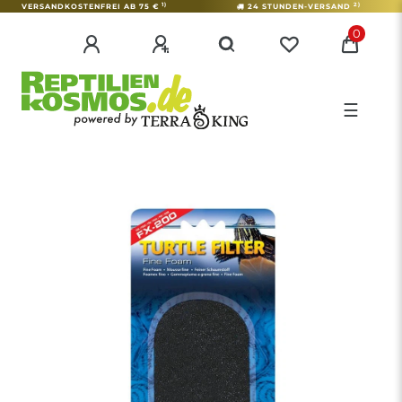
1)
2)
VERSANDKOSTENFREI AB 75 €
24 STUNDEN-VERSAND
0
☰