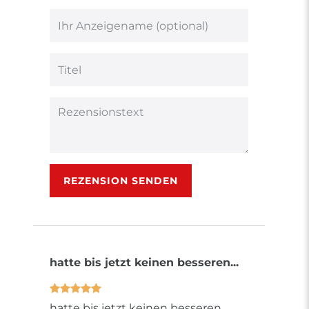
von
von
von
von
von
5
5
5
5
5
Ihr
Platzhalter
Bewertungssternen
Bewertungssternen
Bewertungsstern
Bewertungsster
Bewertungsst
Anzeigename
(optional)
Titel
Rezensionstext
REZENSION SENDEN
hatte bis jetzt keinen besseren...
hatte bis jetzt keinen besseren