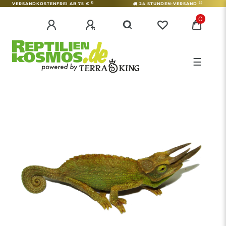
1)
2)
VERSANDKOSTENFREI AB 75 €
24 STUNDEN-VERSAND
0
☰